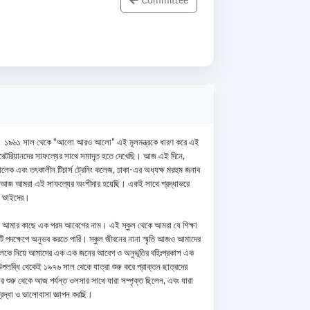
Committee
ুল, ঢাকা। ১৯৬১ সাল থেকে “আলো আরও আলো” এই মূলমন্ত্রকে ধারণ করে এই 
যাবরেটরিয়ানদের সাফল্যের সাথে সমাদৃত হতে দেখেছি। আজ এই দিনে, 
 সালেক এবং তৎকালীন টিচার্স ট্রেনিং কলেজ, ঢাকা-এর অধ্যক্ষ মরহুম জনাব 
র্শিতায় আজ আমরা এই সাফল্যের অংশীদার হয়েছি। একই সাথে শ্রদ্ধাভরে 
ন ভাইদের।

য়, এটি আমার কাছে এক পরম আবেগের নাম। এই স্কুল থেকে আমরা যে শিক্ষা 
 পদক্ষেপে অনুভব করতে পারি। স্কুল জীবনের নানা স্মৃতি আজও আমাদের 
লকে নিয়ে আমাদের এক এক জনের আবেগ ও অনুভূতির বহিঃপ্রকাশ এক 
ব্ধি থেকেই ১৯৭৬ সাল থেকে যাত্রা শুরু করে প্রাক্তন ছাত্রদের 
 শুরু থেকে আজ পর্যন্ত ওলসার সাথে যারা সম্পৃক্ত ছিলেন, এবং যারা 
দ্ধা ও ভালোবাসা জ্ঞাপন করছি।
