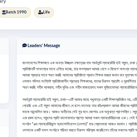
ary
Batch 1990
Life
Leaders' Message
বাংলাদেশের শিক্ষাঙ্গনে এক অনন্য উজ্জ্বল নক্ষত্রের নাম গবর্নমেন্ট ল্যাবরেটরি হাই স্ক
প্রতিষ্ঠানটি সাফল্যের সাথে এগিয়ে যাচ্ছে, যার ফলস্বরূপ আমরা দেশে ও বিদেশে অসংখ্য ল্
আমরা শ্রদ্ধার সাথে স্মরণ করছি আমাদের প্রতিষ্ঠাতা প্রধান শিক্ষক মরহুম জনাব খান মুহাম্মদ
ওসমান গনিসহ সংশ্লিষ্ট প্রতিষ্ঠাকালীন শ্রদ্ধেয় শিক্ষকদের, যাদের নিরলস প্রচেষ্টা ও দূরদ
স্মরণ করছি শহীদ আকরাম, শহীদ মুনির এবং শহীদ মাজহারসহ সকল মুক্তিযোদ্ধা ল্যাবরেটরিয়া
গবর্নমেন্ট ল্যাবরেটরি হাই স্কুল, ঢাকা—এটি আমার কাছে শুধুমাত্র একটি শিক্ষাপ্রতিষ্ঠান ন
পেয়েছি এবং এই স্কুল আমাদের জীবনে যে ছাপ ফেলেছে তার বহিঃপ্রকাশ আমরা জীবনের প্রতিটি
মনকে আন্দোলিত করে। আজও অতীতের সেই সুর মনে জোগায় এক অফুরন্ত প্রাণশক্তি। স্কু
এক রকম হলেও, স্কুলের প্রতি ভালোবাসার প্রশ্নে আমরা সকল ল্যাবরেটরিয়ানরা এক। সেই উপল
সংগঠন “ওল্ড ল্যাবরেটরিয়ান্স অ্যাসোসিয়েশন (ওলসা)” যার স্রোতধারা আজও বহমান। প্রতিষ্ঠার
ওলসাকে একটি সফল সংগঠনে পরিনত করতে নিরলস পরিশ্রম করেছিলেন তাঁদের সকলের প্রতি শ্র