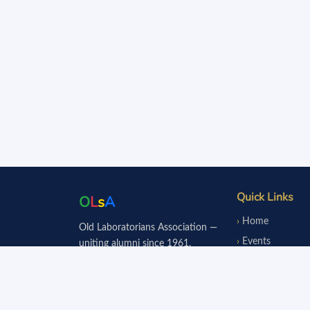
Quick Links
O
L
s
A
Home
Old Laboratorians Association —
Events
uniting alumni since 1961.
Notice Board
Fundraisers
Donate