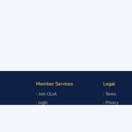
Member Services
Legal
Join OLsA
Terms
Login
Privacy
Reinstatement