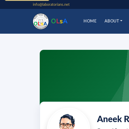
info@laboratorians.net
O
L
s
A
HOME
ABOUT
Aneek 