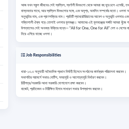
আজ যখন স্কুল জীবনের সেই স্বপ্নিল, স্বর্ণালী দিনগুলো থেকে আমরা বহু দূরে চলে এসেছি,
বাস্তবতার সাথে, আর স্বপ্নিল দিনগুলোর সঙ্গে, এক অদৃশ্য, অমলিন সম্পর্কের মতো। ওল
অনুভূতির নাম, এক প্রাণশক্তির নাম। প্রতিটি ল্যাবরেটরিয়ানের আবেগ ও অনুভূতি ওলসার এক
শক্তিশালী ঐক্য গড়ে তোলাই ওলসার মূলমন্ত্র। আমাদের এই মূলমন্ত্রের সঙ্গতি আমরা খুঁজে পাই 
উপন্যাসের সেই অনবদ্য উক্তির মধ্যে— “All for One, One for All” দেশ ও দেশের বাহি
নিয়ে এগিয়ে যাচ্ছে ওলসা।
Job Responsibilities
ধারা-১৩.৩ অনুযায়ী অবৈতনিক প্রধান নির্বাহী হিসেবে সংগঠনের কার্যক্রম পরিচালনা করবেন।

সভাপতির পরামর্শে সভার নোটিশ, সময়সূচি ও আলোচ্যসূচি নির্ধারণ করবেন।

চিঠিপত্র/সরকারি-আধা সরকারি যোগাযোগ রক্ষা করবেন।

বাজেট, প্রতিবেদন ও নিরীক্ষিত হিসাব সাধারণ সভায় উপস্থাপন করবেন।