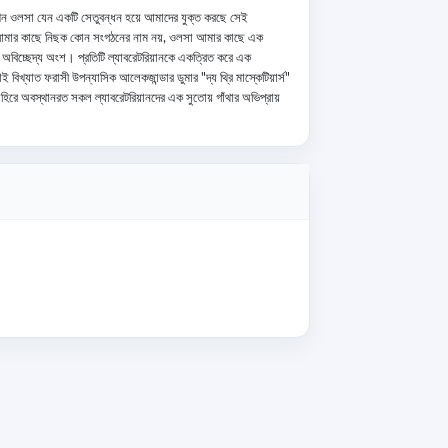
 তখন ওলসা যেন একটি সেতুবন্ধন হয়ে আমাদের যুক্ত করছে সেই 
সা আমার কাছে নিছক কোন সংগঠনের নাম নয়, ওলসা আমার কাছে এক 
 অবিচ্ছেদ্য অংশ। প্রতিটি ল্যাবরেটরিয়ানকে একত্রিত করে এক 
বিখ্যাত ফরাসী উপন্যাসিক আলেকজান্ডার ডুমার "দ্য থ্রি মাস্কেটিয়ার্স" 
রে অবস্থানরত সকল ল্যাবরেটরিয়ানদের এক সুতোয় গাঁথার অভিপ্রায় 