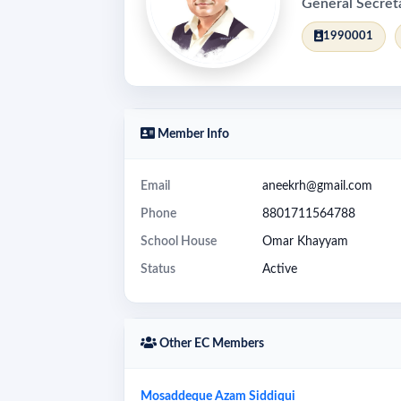
General Secret
1990001
Member Info
Email
aneekrh@gmail.com
Phone
8801711564788
School House
Omar Khayyam
Status
Active
Other EC Members
Mosaddeque Azam Siddiqui