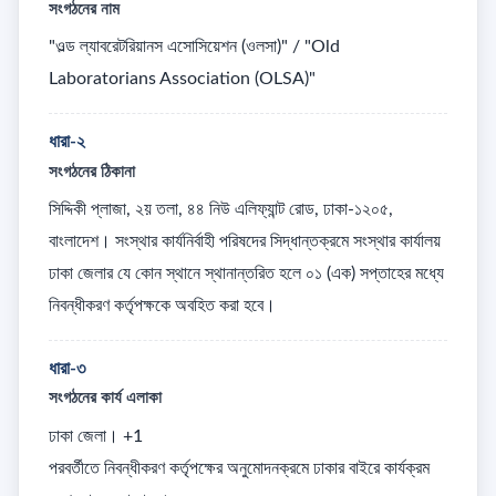
সংগঠনের নাম
"ওল্ড ল্যাবরেটরিয়ানস এসোসিয়েশন (ওলসা)" / "Old 
Laboratorians Association (OLSA)"
ধারা-২
সংগঠনের ঠিকানা
সিদ্দিকী প্লাজা, ২য় তলা, ৪৪ নিউ এলিফ্যান্ট রোড, ঢাকা-১২০৫, 
বাংলাদেশ। সংস্থার কার্যনির্বাহী পরিষদের সিদ্ধান্তক্রমে সংস্থার কার্যালয় 
ঢাকা জেলার যে কোন স্থানে স্থানান্তরিত হলে ০১ (এক) সপ্তাহের মধ্যে 
নিবন্ধীকরণ কর্তৃপক্ষকে অবহিত করা হবে।
ধারা-৩
সংগঠনের কার্য এলাকা
ঢাকা জেলা। +1

পরবর্তীতে নিবন্ধীকরণ কর্তৃপক্ষের অনুমোদনক্রমে ঢাকার বাইরে কার্যক্রম 