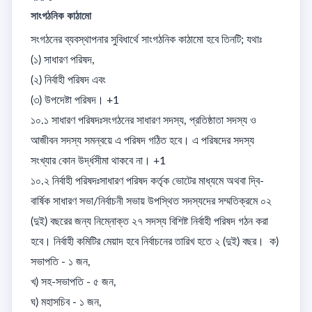
সাংগঠনিক কাঠামো
সংগঠনের ব্যবস্থাপনার সুবিধার্থে সাংগঠনিক কাঠামো হবে তিনটি; যথাঃ 

(১) সাধারণ পরিষদ, 

(২) নির্বাহী পরিষদ এবং 

(৩) উপদেষ্টা পরিষদ। +1

১০.১ সাধারণ পরিষদঃসংগঠনের সাধারণ সদস্য, প্রতিষ্ঠাতা সদস্য ও 
আজীবন সদস্য সমন্বয়ে এ পরিষদ গঠিত হবে। এ পরিষদের সদস্য 
সংখ্যার কোন উর্দ্ধসীমা থাকবে না। +1

১০.২ নির্বাহী পরিষদঃসাধারণ পরিষদ কর্তৃক ভোটের মাধ্যমে অথবা দ্বি-
বার্ষিক সাধারণ সভা/নির্বাচনী সভায় উপস্থিত সদস্যদের সম্মতিক্রমে ০২ 
(দুই) বছরের জন্য নিম্নোক্ত ২৭ সদস্য বিশিষ্ট নির্বাহী পরিষদ গঠন করা 
হবে। নির্বাহী কমিটির মেয়াদ হবে নির্বাচনের তারিখ হতে ২ (দুই) বছর।  ক) 
সভাপতি - ১ জন, 

খ) সহ-সভাপতি - ৫ জন, 

ঘ) মহাসচিব - ১ জন, 
