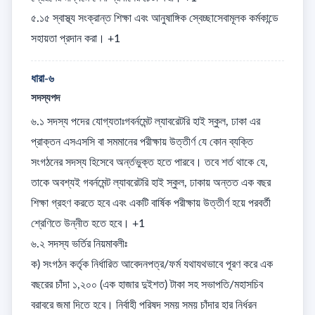
৫.১৫ স্বাস্থ্য সংক্রান্ত শিক্ষা এবং আনুষাঙ্গিক স্বেচ্ছাসেবামূলক কর্মকান্ডে 
সহায়তা প্রদান করা। +1
ধারা-৬
সদস্যপদ
৬.১ সদস্য পদের যোগ্যতাঃগবর্নমেন্ট ল্যাবরেটরি হাই স্কুল, ঢাকা এর 
প্রাক্তন এসএসসি বা সমমানের পরীক্ষায় উত্তীর্ণ যে কোন ব্যক্তি 
সংগঠনের সদস্য হিসেবে অর্ন্তভুক্ত হতে পারবে। তবে শর্ত থাকে যে, 
তাকে অবশ্যই গবর্নমেন্ট ল্যাবরেটরি হাই স্কুল, ঢাকায় অন্তত এক বছর 
শিক্ষা গ্রহণ করতে হবে এবং একটি বার্ষিক পরীক্ষায় উত্তীর্ণ হয়ে পরবর্তী 
শ্রেণিতে উন্নীত হতে হবে। +1

৬.২ সদস্য ভর্তির নিয়মাবলীঃ

ক) সংগঠন কর্তৃক নির্ধারিত আবেদনপত্র/ফর্ম যথাযথভাবে পূরণ করে এক 
বছরের চাঁদা ১,২০০ (এক হাজার দুইশত) টাকা সহ সভাপতি/মহাসচিব 
বরাবরে জমা দিতে হবে। নির্বাহী পরিষদ সময় সময় চাঁদার হার নির্ধরন 