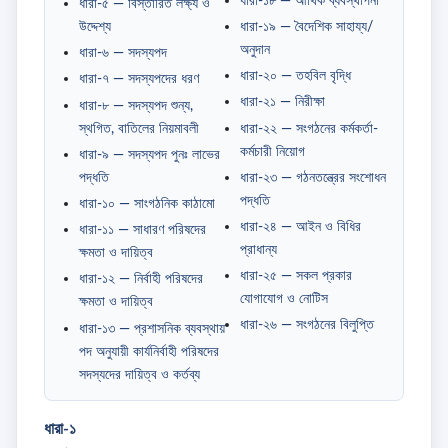
ধারা-১৮ — আর্থিক ব্যবস্থাপনা
ধারা-৫ — বিস্তারিত লক্ষ্য ও
উদ্দেশ্য
ধারা-১৯ — বৈদেশিক সাহায্য/
অনুদান
ধারা-৬ — সদস্যপদ
ধারা-২০ — তহবিল বৃদ্ধি
ধারা-৭ — সদস্যপদের ধরণ
ধারা-২১ — নিরীক্ষা
ধারা-৮ — সদস্যপদ শুন্য,
স্থগিত, বাতিলের নিয়মাবলী
ধারা-২২ — সংগঠনের কর্মকর্তা-
কর্মচারী নিয়োগ
ধারা-৯ — সদস্যপদ পুনঃ লাভের
পদ্ধতি
ধারা-২৩ — গঠনতন্ত্রের সংশোধন
পদ্ধতি
ধারা-১০ — সাংগঠনিক কাঠামো
ধারা-২৪ — আইন ও বিধির
ধারা-১১ — সাধারণ পরিষদের
প্রাধান্য
ক্ষমতা ও দায়িত্ব
ধারা-২৫ — সকল প্রকার
ধারা-১২ — নির্বাহী পরিষদের
যোগাযোগ ও নোটিস
ক্ষমতা ও দায়িত্ব
ধারা-২৬ — সংগঠনের বিলুপ্তি
ধারা-১৩ — প্রশাসনিক ব্যবস্থায়
পদ অনুযায়ী কার্যনির্বাহী পরিষদের
সদস্যদের দায়িত্ব ও কর্তব্য
ধারা-১